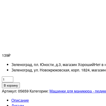
139
₽
Зеленоград, пл. Юности, д.3, магазин Хороший
Нет в 
Зеленоград, ул. Новокрюковская, корп. 1824, магази
Количество
товара
В корзину
Фреза
Артикул:
05659
Категории:
Машинки для маникюра - педи
алмазная
Описание
802
Детали