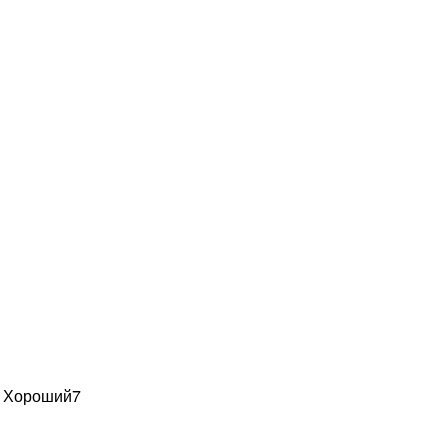
н Хороший
7