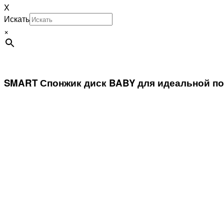
X
Искать
×
SMART Спонжик диск BABY для идеальной по