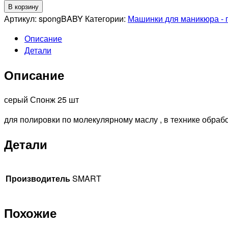
товара
В корзину
SMART
Артикул:
spongBABY
Категории:
Машинки для маникюра - 
Спонжик
Описание
диск
Детали
BABY
для
Описание
идеальной
полировки,
25шт
серый Спонж 25 шт
для полировки по молекулярному маслу , в технике обраб
Детали
Производитель
SMART
Похожие