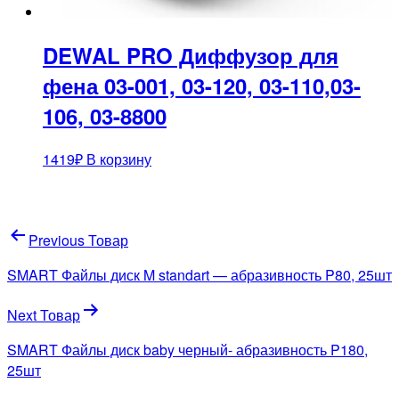
DEWAL PRO Диффузор для
фена 03-001, 03-120, 03-110,03-
106, 03-8800
1419
₽
В корзину
Навигация
Previous Товар
по
SMART Файлы диск M standart — абразивность P80, 25шт
записям
Next Товар
SMART Файлы диск baby черный- абразивность P180,
25шт