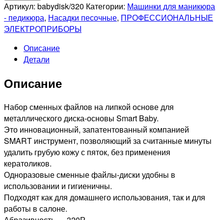
SMART
Артикул:
babydisk/320
Категории:
Машинки для маникюра
Файлы
- педикюра
,
Насадки песочные
,
ПРОФЕССИОНАЛЬНЫЕ
диск
ЭЛЕКТРОПРИБОРЫ
baby
Описание
черный-
Детали
абразивность
P320,
Описание
25шт
Набор сменных файлов на липкой основе для
металлического диска-основы Smart Baby.
Это инновационный, запатентованный компанией
SMART инструмент, позволяющий за считанные минуты
удалить грубую кожу с пяток, без применения
кератоликов.
Одноразовые сменные файлы-диски удобны в
использовании и гигиеничны.
Подходят как для домашнего использования, так и для
работы в салоне.
Абразивность — 320Р