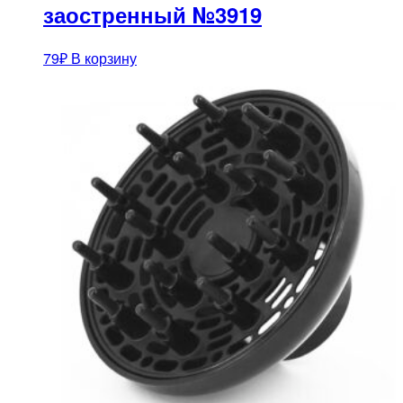
заостренный №3919
79
₽
В корзину