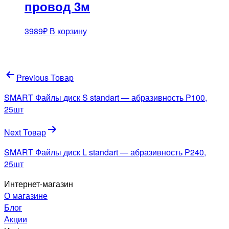
провод 3м
3989
₽
В корзину
Навигация
Previous Товар
по
SMART Файлы диск S standart — абразивность P100,
записям
25шт
Next Товар
SMART Файлы диск L standart — абразивность P240,
25шт
Интернет-магазин
О магазине
Блог
Акции