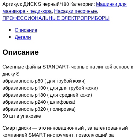
SMART
Артикул:
ДИСК S черный/180
Категории:
Машинки для
Файлы
маникюра - педикюра
,
Насадки песочные
,
диск
ПРОФЕССИОНАЛЬНЫЕ ЭЛЕКТРОПРИБОРЫ
S
Описание
standart
Детали
-
абразивность
Описание
P180,
25шт
Сменные файлы STANDART- черные на липкой основе к
диску S
абразивность р80 ( для грубой кожи)
абразивность р100 ( для для грубой кожи)
абразивность р180 ( для средней кожи)
абразивность р240 ( шлифовка)
абразивность р320 ( полировка)
50 шт в упаковке
Смарт диски — это инновационный , запатентованный
компанией SMART инструмент, позволяющий за