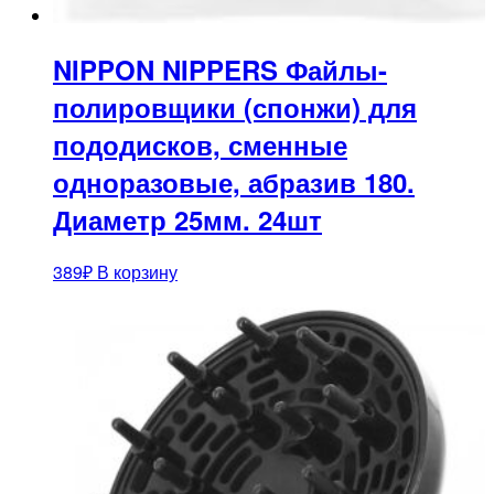
NIPPON NIPPERS Файлы-
полировщики (спонжи) для
пододисков, сменные
одноразовые, абразив 180.
Диаметр 25мм. 24шт
389
₽
В корзину