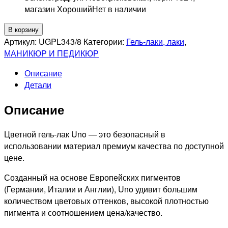
магазин Хороший
Нет в наличии
Количество
В корзину
товара
Артикул:
UGPL343/8
Категории:
Гель-лаки, лаки
,
UNO
МАНИКЮР И ПЕДИКЮР
343
Описание
Гель-
Детали
лак
Акула
Описание
-
Shark,
8мл
Цветной гель-лак Uno — это безопасный в
использовании материал премиум качества по доступной
цене.
Созданный на основе Европейских пигментов
(Германии, Италии и Англии), Uno удивит большим
количеством цветовых оттенков, высокой плотностью
пигмента и соотношением цена/качество.