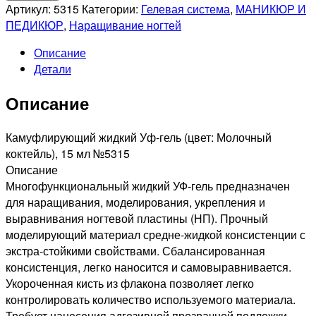
RUNAIL
Артикул:
5315
Категории:
Гелевая система
,
МАНИКЮР И
Камуфлирующий
ПЕДИКЮР
,
Наращивание ногтей
жидкий
Описание
Уф-
Детали
гель
(цвет:
Описание
Молочный
коктейль),
15мл
Камуфлирующий жидкий Уф-гель (цвет: Молочный
№5315
коктейль), 15 мл №5315
Описание
Многофункциональный жидкий УФ-гель предназначен
для наращивания, моделирования, укрепления и
выравнивания ногтевой пластины (НП). Прочный
моделирующий материал средне-жидкой консистенции с
экстра-стойкими свойствами. Сбалансированная
консистенция, легко наносится и самовыравнивается.
Укороченная кисть из флакона позволяет легко
контролировать количество используемого материала.
Требует нанесения адгезивной прозрачной подложки.