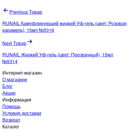
Навигация
Previous Товар
по
RUNAIL Камуфлирующий жидкий Уф-гель (цвет: Розовая
записям
карамель), 15мл №5316
Next Товар
RUNAIL Жидкий Уф-гель (цвет: Прозрачный), 15мл
№5314
Интернет-магазин
О магазине
Блог
Акции
Информация
Помощь
Условия доставки
Возврат
Каталог