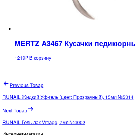
MERTZ A3467 Кусачки педикюрн
1219
₽
В корзину
Навигация
Previous Товар
по
RUNAIL Жидкий Уф-гель (цвет: Прозрачный), 15мл №5314
записям
Next Товар
RUNAIL Гель-лак Vitrage, 7мл №4002
Интернет-магазин