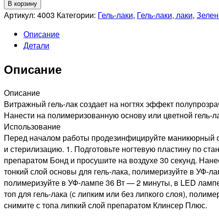
Количество
В корзину
товара
Артикул:
4003
Категории:
Гель-лаки
,
Гель-лаки, лаки
,
Зелен
RUNAIL
Описание
Гель-
Детали
лак
Vitrage,
Описание
7мл
№4003
Описание
Витражный гель-лак создает на ногтях эффект полупрозрач
Нанести на полимеризованную основу или цветной гель-ла
Использование
Перед началом работы продезинфицируйте маникюрный ст
и стерилизацию. 1. Подготовьте ногтевую пластину по ст
препаратом Бонд и просушите на воздухе 30 секунд. Нан
тонкий слой основы для гель-лака, полимеризуйте в УФ-ла
полимеризуйте в УФ-лампе 36 Вт — 2 минуты, в LED лампе
топ для гель-лака (с липким или без липкого слоя), поли
снимите с топа липкий слой препаратом Клинсер Плюс.