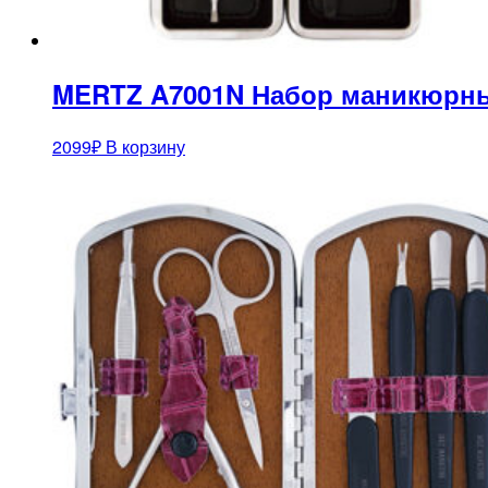
MERTZ A7001N Набор маникюрны
2099
₽
В корзину