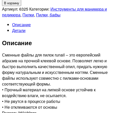
товара
В корзину
RUNAIL
Артикул:
6325
Категории:
Инструменты для маникюра и
Сменные
педикюра
,
Пилки
,
Пилки, бафы
файлы
Описание
черные
Детали
"Полукруг"
10шт,
Описание
180гр
№6325
Сменные файлы для пилок runail – это европейский
абразив на прочной клеевой основе. Позволяет легко и
быстро выполнить качественный опил, придать нужную
форму натуральным и искусственным ногтям. Сменные
файлы используют совместно с пилками-основами
соответствующей формы.
• Прочный материал на липкой основе устойчив к
воздействию влаги, не осыпается.
• Не рвутся в процессе работы
• Не отклеиваются от основы
Размер: 28*180мм