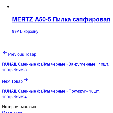
MERTZ A50-5 Пилка сапфировая
99
₽
В корзину
Навигация
Previous Товар
по
RUNAIL Сменные файлы черные «Закругленные» 10шт,
записям
100гр №6328
Next Товар
RUNAIL Сменные файлы черные «Полукруг» 10шт,
100гр №6324
Интернет-магазин
О магазине