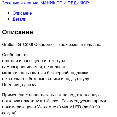
GRATTOL
Зеленые и желтые
,
МАНИКЮР И ПЕДИКЮР
Гель-
Описание
лак
Детали
Color
Gel
Описание
Polish
Celadon,
9мл
Grattol «GTC038 Celadon» — трехфазный гель-лак.
Особенности:
плотная и насыщенная текстура;
самовыравнивается, не полосит;
может использоваться без черной подложки;
не затекает в боковые валики и под кутикулу.
Цвет: яица дрозда.
Применение: нанести гель-лак на подготовленную
ногтевую пластину в 1-3 слоя. Рекомендуемое время
полимеризации в УФ-лампе (3 мин)/ LED (до 60-90
секунд).