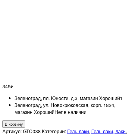
349
₽
Зеленоград, пл. Юности, д.3, магазин Хороший
1
Зеленоград, ул. Новокрюковская, корп. 1824,
магазин Хороший
Нет в наличии
Количество
В корзину
товара
Артикул:
GTC038
Категории:
Гель-лаки
,
Гель-лаки, лаки
,