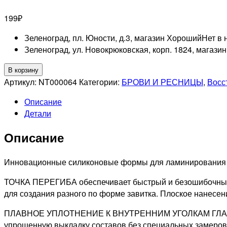
199
₽
Зеленоград, пл. Юности, д.3, магазин Хороший
Нет в 
Зеленоград, ул. Новокрюковская, корп. 1824, магази
Количество
В корзину
товара
Артикул:
NT000064
Категории:
БРОВИ И РЕСНИЦЫ
,
Восс
LAB
Описание
OF
Детали
BEAUTY
Силиконовые
Описание
формы
LB
(1
Инновационные силиконовые формы для ламинирования ре
пара),
ТОЧКА ПЕРЕГИБА обеспечивает быстрый и безошибочный в
размер
для создания разного по форме завитка. Плоское нанесен
M
ПЛАВНОЕ УПЛОТНЕНИЕ К ВНУТРЕННИМ УГОЛКАМ ГЛАЗА позв
упрощенную выкладку составов без специальных замеров