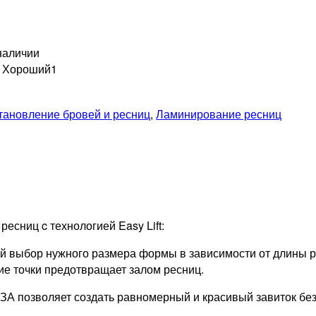
наличии
н Хороший
1
тановление бровей и ресниц
,
Ламинирование ресниц
сниц c технологией Easy Lift:
ыбор нужного размера формы в зависимости от длины рес
ие точки предотвращает залом ресниц.
оляет создать равномерный и красивый завиток без за
.