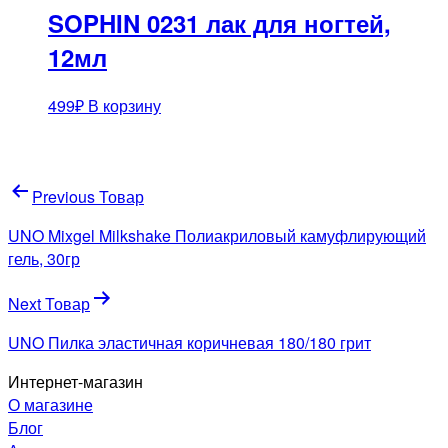
SOPHIN 0231 лак для ногтей,
12мл
499
₽
В корзину
Навигация
Previous Товар
по
UNO Mixgel Milkshake Полиакриловый камуфлирующий
записям
гель, 30гр
Next Товар
UNO Пилка эластичная коричневая 180/180 грит
Интернет-магазин
О магазине
Блог