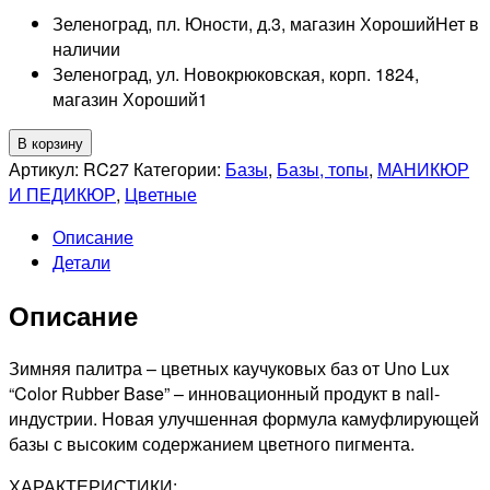
Зеленоград, пл. Юности, д.3, магазин Хороший
Нет в
наличии
Зеленоград, ул. Новокрюковская, корп. 1824,
магазин Хороший
1
Количество
В корзину
товара
Артикул:
RC27
Категории:
Базы
,
Базы, топы
,
МАНИКЮР
UNO
И ПЕДИКЮР
,
Цветные
LUX
Описание
RC27
Детали
Color
Rubber
Описание
Base
Базовое
покрытие,
Зимняя палитра – цветных каучуковых баз от Uno Lux
8гр
“Color Rubber Base” – инновационный продукт в nail-
индустрии. Новая улучшенная формула камуфлирующей
базы с высоким содержанием цветного пигмента.
ХАРАКТЕРИСТИКИ: