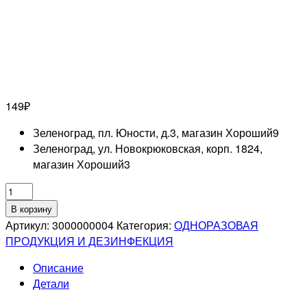
149
₽
Зеленоград, пл. Юности, д.3, магазин Хороший
9
Зеленоград, ул. Новокрюковская, корп. 1824,
магазин Хороший
3
Количество
товара
В корзину
DEPILFLAX
Артикул:
3000000004
Категория:
ОДНОРАЗОВАЯ
PROFESSIONNEL
ПРОДУКЦИЯ И ДЕЗИНФЕКЦИЯ
Шпатель
Описание
большой,
Детали
бук,
длина