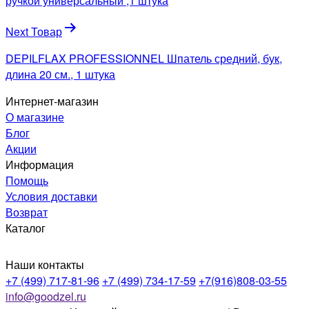
записям
ручкой универсальный ,1 штука
Next Товар
DEPILFLAX PROFESSIONNEL Шпатель средний, бук,
длина 20 см., 1 штука
Интернет-магазин
О магазине
Блог
Акции
Информация
Помощь
Условия доставки
Возврат
Каталог
Наши контакты
+7 (499) 717-81-96
+7 (499) 734-17-59
+7(916)808-03-55
info@goodzel.ru