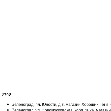
279
₽
Зеленоград, пл. Юности, д.3, магазин Хороший
Нет в 
Зеленоград, ул. Новокрюковская, корп. 1824, магази