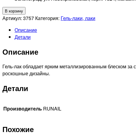
Количество
В корзину
товара
Артикул:
3757
Категория:
Гель-лаки, лаки
RUNAIL
Описание
Гель-
Детали
лак
Lurex
Описание
(цвет:
розовая
медь),
Гель-лак обладает ярким металлизированным блеском за с
5гр
роскошные дизайны.
№3757
Детали
Производитель
RUNAIL
Похожие