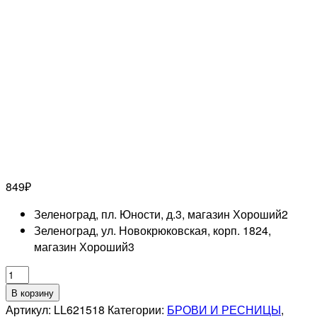
849
₽
Зеленоград, пл. Юности, д.3, магазин Хороший
2
Зеленоград, ул. Новокрюковская, корп. 1824,
магазин Хороший
3
Количество
товара
В корзину
Lash&Go
Артикул:
LL621518
Категории:
БРОВИ И РЕСНИЦЫ
,