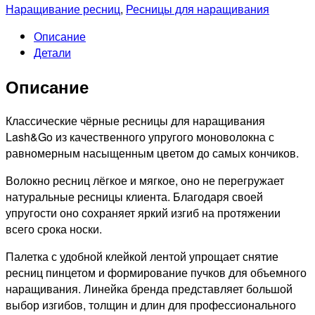
Черные
Наращивание ресниц
,
Ресницы для наращивания
ресницы
Описание
микс
Детали
0,12/C+/7-
14
Описание
mm,
(16
линий)
Классические чёрные ресницы для наращивания
Lash&Go из качественного упругого моноволокна с
равномерным насыщенным цветом до самых кончиков.
Волокно ресниц лёгкое и мягкое, оно не перегружает
натуральные ресницы клиента. Благодаря своей
упругости оно сохраняет яркий изгиб на протяжении
всего срока носки.
Палетка с удобной клейкой лентой упрощает снятие
ресниц пинцетом и формирование пучков для объемного
наращивания. Линейка бренда представляет большой
выбор изгибов, толщин и длин для профессионального