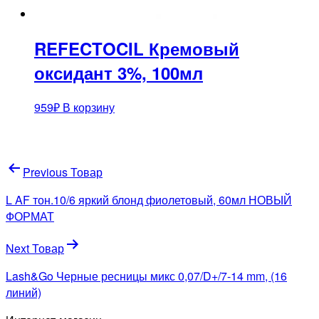
REFECTOCIL Кремовый
оксидант 3%, 100мл
959
₽
В корзину
Навигация
Previous Товар
по
L AF тон.10/6 яркий блонд фиолетовый, 60мл НОВЫЙ
записям
ФОРМАТ
Next Товар
Lash&Go Черные ресницы микс 0,07/D+/7-14 mm, (16
линий)