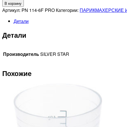
Количество
В корзину
товара
Артикул:
PN 114-6F PRO
Категории:
ПАРИКМАХЕРСКИЕ 
SILVER
Детали
STAR
PN
Детали
114-
6F
PRO
Производитель
SILVER STAR
Парикмахерские
ножницы
филировочные,
Похожие
размер
6"