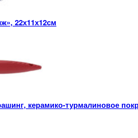
ж», 22х11х12см
шинг, керамико-турмалиновое покр