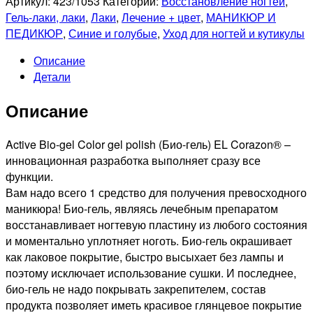
Артикул:
423/1053
Категорий:
Восстановление ногтей
,
CORAZON
Гель-лаки, лаки
,
Лаки
,
Лечение + цвет
,
МАНИКЮР И
423/1053
ПЕДИКЮР
,
Синие и голубые
,
Уход для ногтей и кутикулы
Активный
Описание
Био-
Детали
гель,
16мл
Описание
Active Bio-gel Color gel polish (Био-гель) EL Corazon® –
инновационная разработка выполняет сразу все
функции.
Вам надо всего 1 средство для получения превосходного
маникюра! Био-гель, являясь лечебным препаратом
восстанавливает ногтевую пластину из любого состояния
и моментально уплотняет ноготь. Био-гель окрашивает
как лаковое покрытие, быстро высыхает без лампы и
поэтому исключает использование сушки. И последнее,
био-гель не надо покрывать закрепителем, состав
продукта позволяет иметь красивое глянцевое покрытие