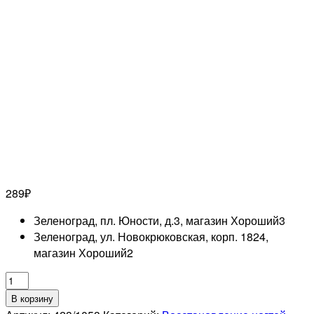
289
₽
Зеленоград, пл. Юности, д.3, магазин Хороший
3
Зеленоград, ул. Новокрюковская, корп. 1824,
магазин Хороший
2
Количество
товара
В корзину
EL