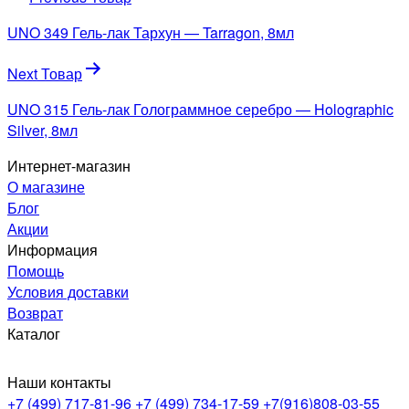
по
UNO 349 Гель-лак Тархун — Tarragon, 8мл
записям
Next Товар
UNO 315 Гель-лак Голограммное серебро — Holographic
Silver, 8мл
Интернет-магазин
О магазине
Блог
Акции
Информация
Помощь
Условия доставки
Возврат
Каталог
Наши контакты
+7 (499) 717-81-96
+7 (499) 734-17-59
+7(916)808-03-55