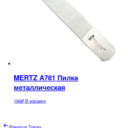
MERTZ A781 Пилка
металлическая
189
₽
В корзину
Навигация
Previous Товар