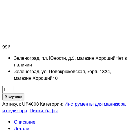
99
₽
Зеленоград, пл. Юности, д.3, магазин Хороший
Нет в
наличии
Зеленоград, ул. Новокрюковская, корп. 1824,
магазин Хороший
10
Количество
товара
В корзину
UNO
Артикул:
UF4003
Категории:
Инструменты для маникюра
Пилка
и педикюра
,
Пилки, бафы
полумесяц
Описание
черная
Детали
100/180