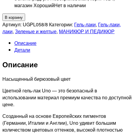
магазин Хороший
Нет в наличии
Количество
В корзину
товара
Артикул:
UGPL058/8
Категории:
Гель-лаки
,
Гель-лаки,
UNO
лаки
,
Зеленые и желтые
,
МАНИКЮР И ПЕДИКЮР
058
Описание
Гель-
Детали
лак
Тиффани
Описание
-
Tiffany,
8мл
Насыщенный бирюзовый цвет
Цветной гель-лак Uno — это безопасный в
использовании материал премиум качества по доступной
цене.
Созданный на основе Европейских пигментов
(Германии, Италии и Англии), Uno удивит большим
количеством цветовых оттенков, высокой плотностью