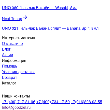
по
UNO 060 Гель-лак Васаби — Wasabi, 8мл
записям
Next Товар
UNO 021 Гель-лак Банана cплит — Banana Split, 8мл
Интернет-магазин
О магазине
Блог
Акции
Информация
Помощь
Условия доставки
Возврат
Каталог
Наши контакты
+7 (499) 717-81-96
+7 (499) 734-17-59
+7(916)808-03-55
info@goodzel.ru