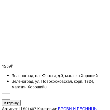
1259
₽
Зеленоград, пл. Юности, д.3, магазин Хороший
1
Зеленоград, ул. Новокрюковская, корп. 1824,
магазин Хороший
3
Количество
товара
В корзину
ENIGMA
Артикул:
LL521407
Категории:
БРОВИ И РЕСНИЦЫ
,