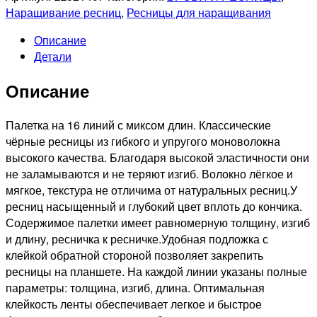
Черные
Наращивание ресниц
,
Ресницы для наращивания
ресницы
Описание
микс
Детали
0,10/D/7-
13
Описание
mm,
(16
линий)
Палетка на 16 линий с миксом длин. Классические
чёрные ресницы из гибкого и упругого моноволокна
высокого качества. Благодаря высокой эластичности они
не заламываются и не теряют изгиб. Волокно лёгкое и
мягкое, текстура не отличима от натуральных ресниц.У
ресниц насыщенный и глубокий цвет вплоть до кончика.
Содержимое палетки имеет равномерную толщину, изгиб
и длину, ресничка к ресничке.Удобная подложка с
клейкой обратной стороной позволяет закрепить
ресницы на планшете. На каждой линии указаны полные
параметры: толщина, изгиб, длина. Оптимальная
клейкость ленты обеспечивает легкое и быстрое