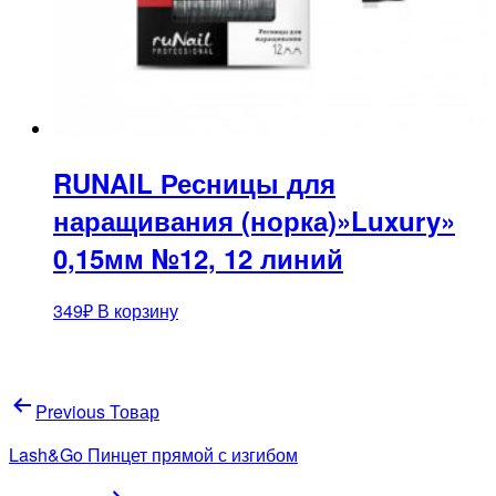
RUNAIL Ресницы для
наращивания (норка)»Luxury»
0,15мм №12, 12 линий
349
₽
В корзину
Навигация
Previous Товар
по
Lash&Go Пинцет прямой с изгибом
записям