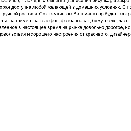
пластины); 4 лак для стемпинга (нанесения рисунка); 5 зак
оторая доступна любой желающей в домашних условиях. С 
 ручной росписи. Со стемпингом Ваш маникюр будет смотре
меты, например, на телефон, фотоаппарат, бижутерию, часы
вленное в настоящее время на рынке довольно дорогое, но
довольствия и хорошего настроения от красивого, дизайне