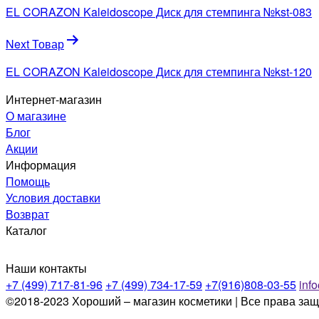
по
EL CORAZON Kaleidoscope Диск для стемпинга №kst-083
записям
Next Товар
EL CORAZON Kaleidoscope Диск для стемпинга №kst-120
Интернет-магазин
О магазине
Блог
Акции
Информация
Помощь
Условия доставки
Возврат
Каталог
Наши контакты
+7 (499) 717-81-96
+7 (499) 734-17-59
+7(916)808-03-55
inf
©2018-2023 Хороший – магазин косметики | Все права за