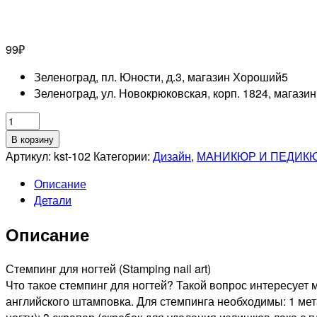
99
₽
Зеленоград, пл. Юности, д.3, магазин Хороший
5
Зеленоград, ул. Новокрюковская, корп. 1824, магази
Количество
товара
В корзину
EL
Артикул:
kst-102
Категории:
Дизайн
,
МАНИКЮР И ПЕДИК
CORAZON
Описание
Kaleidoscope
Детали
Диск
для
Описание
стемпинга
№kst-
102
Стемпинг для ногтей (Stamping nail art)
Что такое стемпинг для ногтей? Такой вопрос интересует
английского штамповка. Для стемпинга необходимы: 1 ме