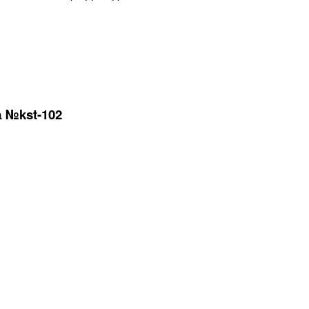
 №kst-102