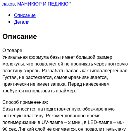
Каучуковая
лаков
,
МАНИКЮР И ПЕДИКЮР
база
Описание
IQ
Детали
Rubber
Base
Описание
Gel,
9мл
О товаре
Уникальная формула базы имеет большой размер
молекулы, что позволяет ей не проникать через ногтевую
пластину в кровь. Разрабатывалась как гипоаллергенная.
Густая, не растекается, самовыравнивнивается,
практически не имеет запаха. Перед нанесением
требуется использовать праймер.
Способ применения:
База наносится на подготовленную, обезжиренную
ногтевую пластину. Рекомендованное время
полимеризации в UV-лампе – 2 мин., в LED-лампе – 60-
90 сек. Липкий слой не снимается, он позволит гель-лаку