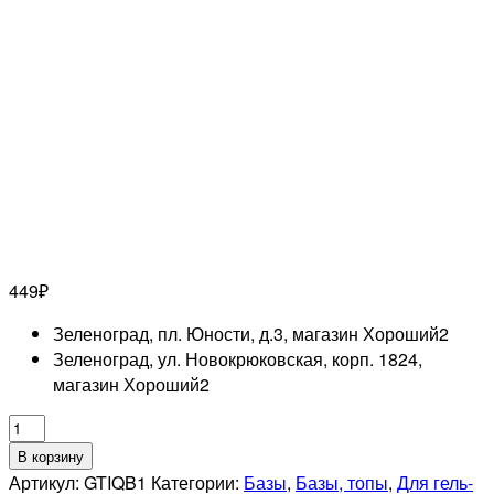
449
₽
Зеленоград, пл. Юности, д.3, магазин Хороший
2
Зеленоград, ул. Новокрюковская, корп. 1824,
магазин Хороший
2
Количество
товара
В корзину
GRATTOL
Артикул:
GTIQB1
Категории:
Базы
,
Базы, топы
,
Для гель-