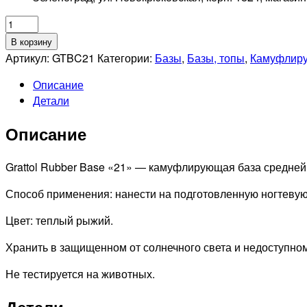
Количество
товара
В корзину
GRATTOL
Артикул:
GTBC21
Категории:
Базы
,
Базы, топы
,
Камуфлир
Камуфлирующая
Описание
база
Детали
Rubber
Base
Описание
Camouflage
21,
9мл
Grattol Rubber Base «21» — камуфлирующая база средней 
Способ применения: нанести на подготовленную ногтевую 
Цвет: теплый рыжий.
Хранить в защищенном от солнечного света и недоступном
Не тестируется на животных.