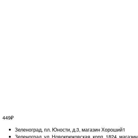
449
₽
Зеленоград, пл. Юности, д.3, магазин Хороший
1
Зеленоград, ул. Новокрюковская, корп. 1824, магази