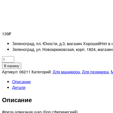
139
₽
Зеленоград, пл. Юности, д.3, магазин Хороший
Нет в 
Зеленоград, ул. Новокрюковская, корп. 1824, магази
Количество
товара
В корзину
Фреза
Артикул:
06211
Категорий:
Для маникюра
,
Для педикюра
,
М
алмазная
Описание
806
Детали
001
524
Описание
040
Средняя
(Шар)
Фреза алмазная шар (бор сферический)