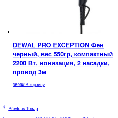
DEWAL PRO EXCEPTION Фен
черный, вес 550гр, компактный
2200 Вт, ионизация, 2 насадки,
провод 3м
3599
₽
В корзину
Навигация
Previous Товар
по