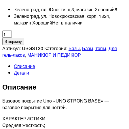
Зеленоград, пл. Юности, д.3, магазин Хороший
8
Зеленоград, ул. Новокрюковская, корп. 1824,
магазин Хороший
Нет в наличии
Количество
товара
В корзину
UNO
Артикул:
UBGST30
Категории:
Базы
,
Базы, топы
,
Для
Strong
гель-лаков
,
МАНИКЮР И ПЕДИКЮР
Базовое
Описание
покрытие
Детали
под
гель-
Описание
лак,
30гр
Базовое покрытие Uno «UNO STRONG BASE» —
базовое покрытие для ногтей.
ХАРАКТЕРИСТИКИ:
Cредняя жесткость;