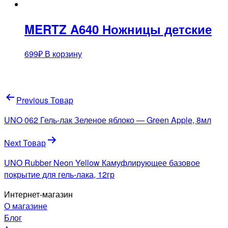
MERTZ A640 Ножницы детские
699
₽
В корзину
Навигация
Previous Товар
по
UNO 062 Гель-лак Зеленое яблоко — Green Apple, 8мл
записям
Next Товар
UNO Rubber Neon Yellow Камуфлирующее базовое
покрытие для гель-лака, 12гр
Интернет-магазин
О магазине
Блог