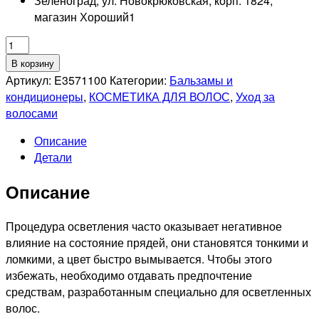
Зеленоград, ул. Новокрюковская, корп. 1824,
магазин Хороший
1
Количество
товара
В корзину
L'OREAL
Артикул:
E3571100
Категории:
Бальзамы и
PROFESSIONNEL
кондиционеры
,
КОСМЕТИКА ДЛЯ ВОЛОС
,
Уход за
BLONDIFIER
волосами
GLOSS
Описание
Смываемый
Детали
уход
для
Описание
сияния
и
восстановления
Процедура осветления часто оказывает негативное
осветленных
влияние на состояние прядей, они становятся тонкими и
и
ломкими, а цвет быстро вымывается. Чтобы этого
мелированных
избежать, необходимо отдавать предпочтение
волос,
средствам, разработанным специально для осветленных
200мл
волос.