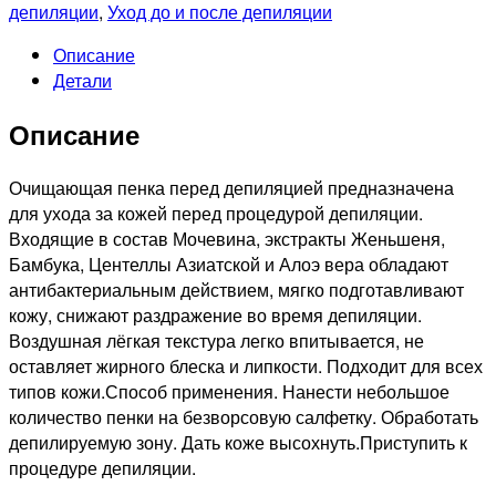
KAPOUS
депиляции
,
Уход до и после депиляции
PROFESSIONNEL
Описание
Очищающая
Детали
пенка
перед
Описание
депиляцией,
225мл
Очищающая пенка перед депиляцией предназначена
для ухода за кожей перед процедурой депиляции.
Входящие в состав Мочевина, экстракты Женьшеня,
Бамбука, Центеллы Азиатской и Алоэ вера обладают
антибактериальным действием, мягко подготавливают
кожу, снижают раздражение во время депиляции.
Воздушная лёгкая текстура легко впитывается, не
оставляет жирного блеска и липкости. Подходит для всех
типов кожи.Способ применения. Нанести небольшое
количество пенки на безворсовую салфетку. Обработать
депилируемую зону. Дать коже высохнуть.Приступить к
процедуре депиляции.