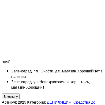
309
₽
Зеленоград, пл. Юности, д.3, магазин Хороший
Нет в
наличии
Зеленоград, ул. Новокрюковская, корп. 1824,
магазин Хороший
1
Количество
В корзину
товара
Артикул:
2925
Категории:
ДЕПИЛЯЦИЯ
,
Средства до