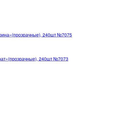
рина»(прозрачные), 240шт №7075
рат»(прозрачные), 240шт №7073