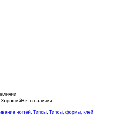
наличии
н Хороший
Нет в наличии
вание ногтей
,
Типсы
,
Типсы, формы, клей