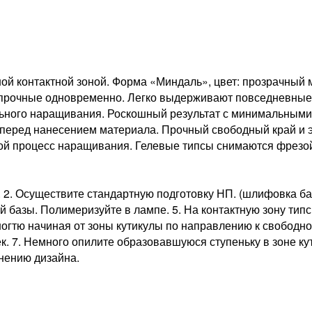
й контактной зоной. Форма «Миндаль», цвет: прозрачный 
прочные одновременно. Легко выдерживают повседневные н
льного наращивания. Роскошный результат с минимальным
 перед нанесением материала. Прочный свободный край и э
той процесс наращивания. Гелевые типсы снимаются фрезо
2. Осуществите стандартную подготовку НП. (шлифовка ба
й базы. Полимеризуйте в лампе. 5. На контактную зону тип
к ногтю начиная от зоны кутикулы по направлению к свобод
ек. 7. Немного опилите образовавшуюся ступеньку в зоне 
нению дизайна.