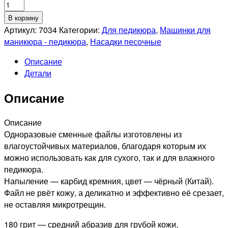
Количество
товара
В корзину
RUNAIL
Артикул:
7034
Категории:
Для педикюра
,
Машинки для
Сменные
маникюра - педикюра
,
Насадки песочные
файлы
Описание
(цвет:
Детали
чёрный),
размер
Описание
М
(20
мм),
Описание
180
Одноразовые сменные файлы изготовлены из
грит,
влагоустойчивых материалов, благодаря которым их
50шт.
можно использовать как для сухого, так и для влажного
№7034
педикюра.
Напыление — карбид кремния, цвет — чёрный (Китай).
Файл не рвёт кожу, а деликатно и эффективно её срезает,
не оставляя микротрещин.
180 грит — средний абразив для грубой кожи,