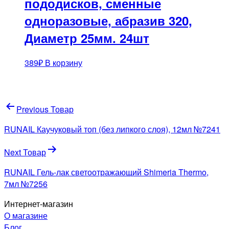
пододисков, сменные
одноразовые, абразив 320,
Диаметр 25мм. 24шт
389
₽
В корзину
Навигация
Previous Товар
по
RUNAIL Каучуковый топ (без липкого слоя), 12мл №7241
записям
Next Товар
RUNAIL Гель-лак светоотражающий Shimeria Thermo,
7мл №7256
Интернет-магазин
О магазине
Блог