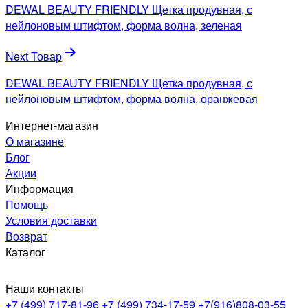
по
DEWAL BEAUTY FRIENDLY Щетка продувная, с
записям
нейлоновым штифтом, форма волна, зеленая
Next Товар
DEWAL BEAUTY FRIENDLY Щетка продувная, с
нейлоновым штифтом, форма волна, оранжевая
Интернет-магазин
О магазине
Блог
Акции
Информация
Помощь
Условия доставки
Возврат
Каталог
Наши контакты
+7 (499) 717-81-96
+7 (499) 734-17-59
+7(916)808-03-55