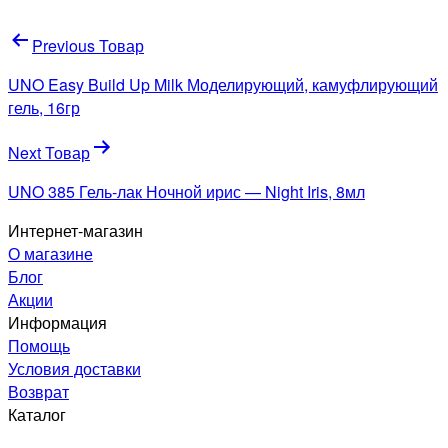
Навигация
Previous Товар
по
UNO Easy Build Up Milk Моделирующий, камуфлирующий
записям
гель, 16гр
Next Товар
UNO 385 Гель-лак Ночной ирис — Night Iris, 8мл
Интернет-магазин
О магазине
Блог
Акции
Информация
Помощь
Условия доставки
Возврат
Каталог