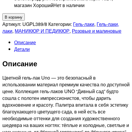
магазин Хороший
Нет в наличии
Количество
В корзину
товара
Артикул:
UGPL389/8
Категории:
Гель-лаки
,
Гель-лаки,
UNO
лаки
,
МАНИКЮР И ПЕДИКЮР
,
Розовые и малиновые
389
Описание
Гель-
Детали
лак
Калинка
Описание
-
Kalinka,
8мл
Цветной гель-лак Uno — это безопасный в
использовании материал премиум качества по доступной
цене. Коллекция гель-лаков UNO “Дивный сад” будто
сошла с полотен импрессионистов, чтобы дарить
вдохновение и красоту. Палитра впитала в себя эстетику
благоухающего цветущего сада, в ней есть все
необходимые оттенки для создания художественного
шедевра на ваших ногтях: тёплые и холодные, светлые и
насыщенные, от “Нежной гортензии” до “Ночного ириса”.