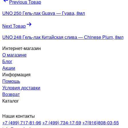
Навигация
Previous Товар
по
UNO 250 Гель-лак Guava — Гуава, 8мл
записям
Next Товар
UNO 248 Гель-лак Китайская слива — Сhinese Plum, 8мл
Интернет-магазин
О магазине
Блог
Акции
Информация
Помощь
Условия доставки
Возврат
Каталог
Наши контакты
+7 (499) 717-81-96
+7 (499) 734-17-59
+7(916)808-03-55