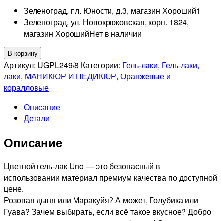
Зеленоград, пл. Юности, д.3, магазин Хороший
1
Зеленоград, ул. Новокрюковская, корп. 1824,
магазин Хороший
Нет в наличии
Количество
В корзину
товара
Артикул:
UGPL249/8
Категории:
Гель-лаки
,
Гель-лаки,
UNO
лаки
,
МАНИКЮР И ПЕДИКЮР
,
Оранжевые и
249
коралловые
Гель-
Описание
лак
Детали
Розовая
дыня
Описание
-
Pink
Melon,
Цветной гель-лак Uno — это безопасный в
8мл
использовании материал премиум качества по доступной
цене.
Розовая дыня или Маракуйя? А может, Голубика или
Гуава? Зачем выбирать, если всё такое вкусное? Добро