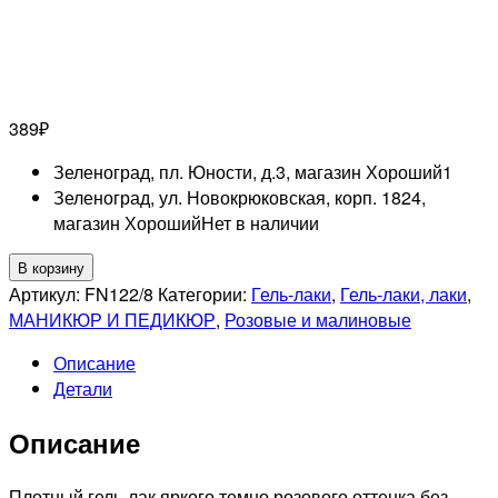
389
₽
Зеленоград, пл. Юности, д.3, магазин Хороший
1
Зеленоград, ул. Новокрюковская, корп. 1824,
магазин Хороший
Нет в наличии
Количество
В корзину
товара
Артикул:
FN122/8
Категории:
Гель-лаки
,
Гель-лаки, лаки
,
UNO
МАНИКЮР И ПЕДИКЮР
,
Розовые и малиновые
LUX
Описание
FN122
Детали
Гель-
лак
Описание
Strawberry
Meadow
-
Плотный гель-лак яркого темно розового оттенка без