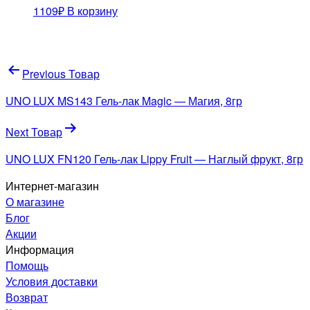
1109
₽
В корзину
Навигация
Previous Товар
по
UNO LUX MS143 Гель-лак Magic — Магия, 8гр
записям
Next Товар
UNO LUX FN120 Гель-лак Lippy Fruit — Наглый фрукт, 8гр
Интернет-магазин
О магазине
Блог
Акции
Информация
Помощь
Условия доставки
Возврат