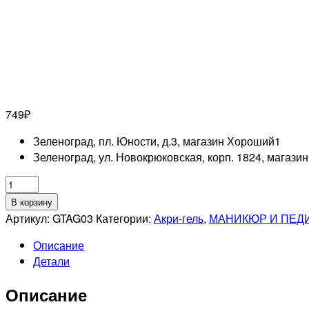
749
₽
Зеленоград, пл. Юности, д.3, магазин Хороший
1
Зеленоград, ул. Новокрюковская, корп. 1824, магази
Количество
товара
В корзину
GRATTOL
Артикул:
GTAG03
Категории:
Акри-гель
,
МАНИКЮР И ПЕД
Акригель
Описание
03,
Детали
30гр
Описание