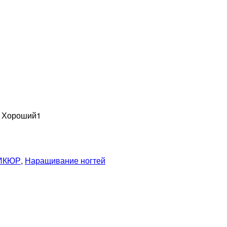
н Хороший
1
ИКЮР
,
Наращивание ногтей