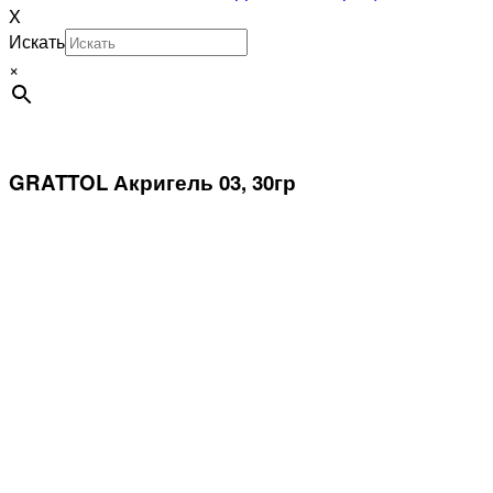
X
Искать
×
GRATTOL Акригель 03, 30гр