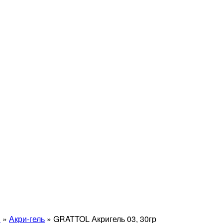
й
»
Акри-гель
»
GRATTOL Акригель 03, 30гр