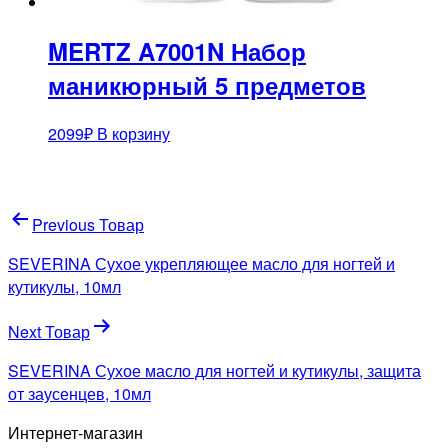
MERTZ A7001N Набор
маникюрный 5 предметов
2099
₽
В корзину
Навигация
Previous Товар
по
SEVERINA Сухое укрепляющее масло для ногтей и
записям
кутикулы, 10мл
Next Товар
SEVERINA Сухое масло для ногтей и кутикулы, защита
от заусенцев, 10мл
Интернет-магазин