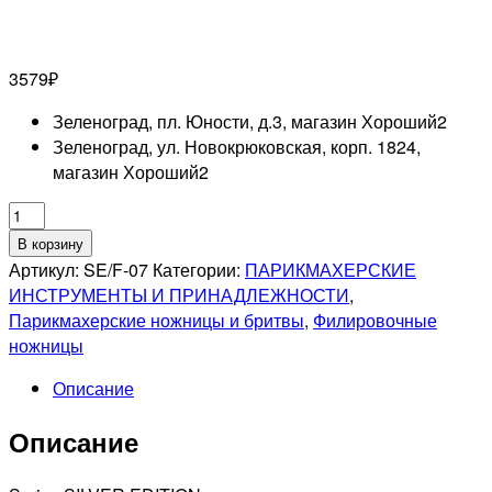
3579
₽
Зеленоград, пл. Юности, д.3, магазин Хороший
2
Зеленоград, ул. Новокрюковская, корп. 1824,
магазин Хороший
2
Количество
товара
В корзину
MELON
Артикул:
SE/F-07
Категории:
ПАРИКМАХЕРСКИЕ
PRO
ИНСТРУМЕНТЫ И ПРИНАДЛЕЖНОСТИ
,
SILVER
Парикмахерские ножницы и бритвы
,
Филировочные
EDITION
ножницы
SE/F-
Описание
07
Парикмахерские
Описание
ножницы
филировочные,
классические,