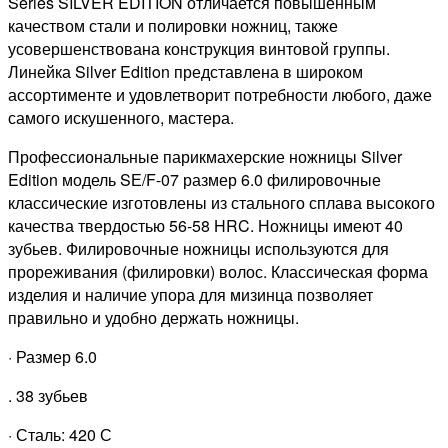
Series SILVER EDITION отличается повышенным
40
качеством стали и полировки ножниц, также
зубьев,
усовершенствована конструкция винтовой группы.
6"
Линейка Silver Edition представлена в широком
ассортименте и удовлетворит потребности любого, даже
самого искушенного, мастера.
Профессиональные парикмахерские ножницы Silver
Edition модель SЕ/F-07 размер 6.0 филировочные
классические изготовлены из стального сплава высокого
качества твердостью 56-58 HRC. Ножницы имеют 40
зубьев. Филировочные ножницы используются для
прореживания (филировки) волос. Классическая форма
изделия и наличие упора для мизинца позволяет
правильно и удобно держать ножницы.
· Размер 6.0
. 38 зубьев
· Сталь: 420 С