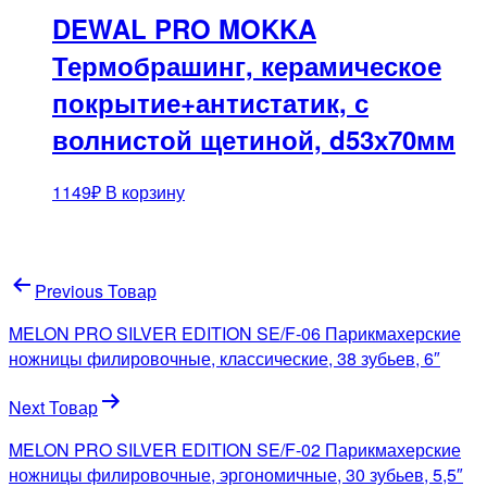
DEWAL PRO MOKKA
Термобрашинг, керамическое
покрытие+антистатик, с
волнистой щетиной, d53х70мм
1149
₽
В корзину
Навигация
Previous Товар
по
MELON PRO SILVER EDITION SE/F-06 Парикмахерские
записям
ножницы филировочные, классические, 38 зубьев, 6″
Next Товар
MELON PRO SILVER EDITION SE/F-02 Парикмахерские
ножницы филировочные, эргономичные, 30 зубьев, 5,5″