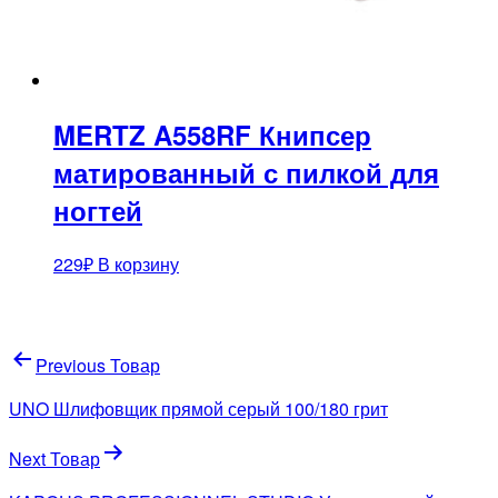
MERTZ A558RF Книпсер
матированный с пилкой для
ногтей
229
₽
В корзину
Навигация
Previous Товар
по
UNO Шлифовщик прямой серый 100/180 грит
записям
Next Товар