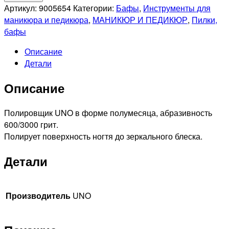
UNO
Артикул:
9005654
Категории:
Бафы
,
Инструменты для
Полировщик
маникюра и педикюра
,
МАНИКЮР И ПЕДИКЮР
,
Пилки,
полумесяц
бафы
600/3000
Описание
грит
Детали
Описание
Полировщик UNO в форме полумесяца, абразивность
600/3000 грит.
Полирует поверхность ногтя до зеркального блеска.
Детали
Производитель
UNO