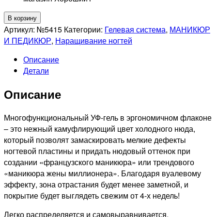
Количество
В корзину
товара
Артикул:
№5415
Категории:
Гелевая система
,
МАНИКЮР
RUNAIL
И ПЕДИКЮР
,
Наращивание ногтей
Камуфлирующий
Описание
жидкий
Детали
Уф-
гель
Описание
самовыравнивающийся
(цвет:«Холодный
нюд»),
Многофункциональный УФ-гель в эргономичном флаконе
15мл
– это нежный камуфлирующий цвет холодного нюда,
(флакон)
который позволят замаскировать мелкие дефекты
№5415
ногтевой пластины и придать нюдовый оттенок при
создании «французского маникюра» или трендового
«маникюра жены миллионера». Благодаря вуалевому
эффекту, зона отрастания будет менее заметной, и
покрытие будет выглядеть свежим от 4-х недель!
Легко распределяется и самовыравнивается,