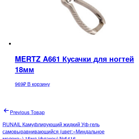
MERTZ A661 Кусачки для ногтей
18мм
969
₽
В корзину
Навигация
Previous Товар
по
RUNAIL Камуфлирующий жидкий Уф-гель
записям
самовыравнивающийся (цвет:«Миндальное
молоко»),15мл (флакон) №5416