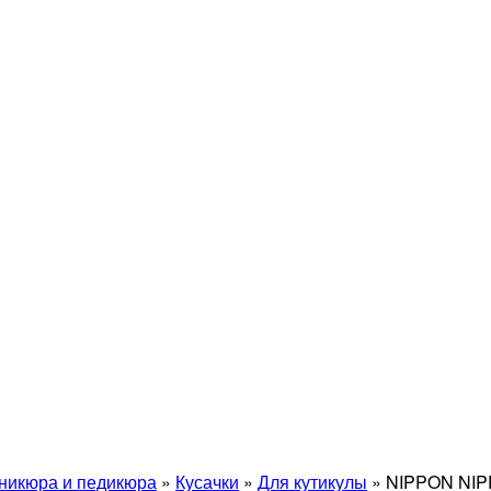
никюра и педикюра
»
Кусачки
»
Для кутикулы
»
NIPPON NIP