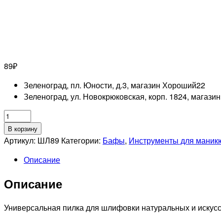
89
₽
Зеленоград, пл. Юности, д.3, магазин Хороший
22
Зеленоград, ул. Новокрюковская, корп. 1824, магази
Количество
товара
В корзину
Шлифовщик
Артикул:
ШЛ89
Категории:
Бафы
,
Инструменты для маник
универсальный
Описание
цветной
100/180
Описание
"NailSunShine"
Универсальная пилка для шлифовки натуральных и искусст