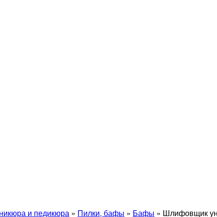
никюра и педикюра
»
Пилки, бафы
»
Бафы
»
Шлифовщик уни