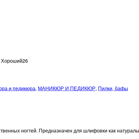
н Хороший
26
юра и педикюра
,
МАНИКЮР И ПЕДИКЮР
,
Пилки, бафы
венных ногтей. Предназначен для шлифовки как натуральны