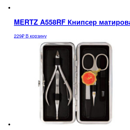
MERTZ A558RF Книпсер матирова
229
₽
В корзину