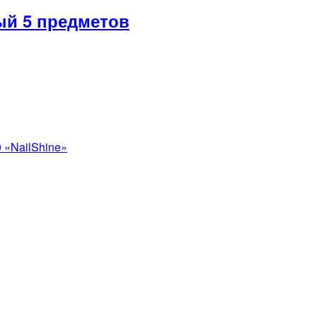
й 5 предметов
 «NailShine»