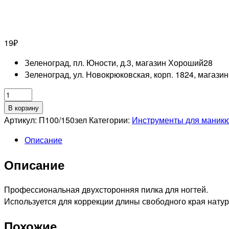
19
₽
Зеленоград, пл. Юности, д.3, магазин Хороший
28
Зеленоград, ул. Новокрюковская, корп. 1824, магази
Количество
товара
В корзину
Профессиональная
Артикул:
П100/150зел
Категории:
Инструменты для маникю
пилка
Описание
для
искусственных
Описание
ногтей
100/150
"NailShine"
Профессиональная двухсторонняя пилка для ногтей.
Используется для коррекции длины свободного края натура
Похожие