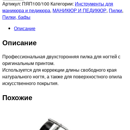
Профессиональная
Артикул:
ПЯП100/100
Категории:
Инструменты для
пилка
маникюра и педикюра
,
МАНИКЮР И ПЕДИКЮР
,
Пилки
,
для
Пилки, бафы
искусственных
Описание
ногтей
100/100
Описание
"NailSunShine"
Профессиональная двухсторонняя пилка для ногтей с
оригинальным принтом.
Используется для коррекции длины свободного края
натурального ногтя, а также для поверхностного опила
искусственного покрытия.
Похожие