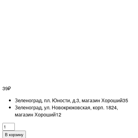
39
₽
Зеленоград, пл. Юности, д.3, магазин Хороший
35
Зеленоград, ул. Новокрюковская, корп. 1824,
магазин Хороший
12
Количество
товара
В корзину