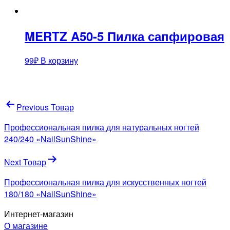
MERTZ A50-5 Пилка сапфировая
99
₽
В корзину
Навигация
Previous Товар
по
Профессиональная пилка для натуральных ногтей
записям
240/240 «NailSunShine»
Next Товар
Профессиональная пилка для искусственных ногтей
180/180 «NailSunShine»
Интернет-магазин
О магазине