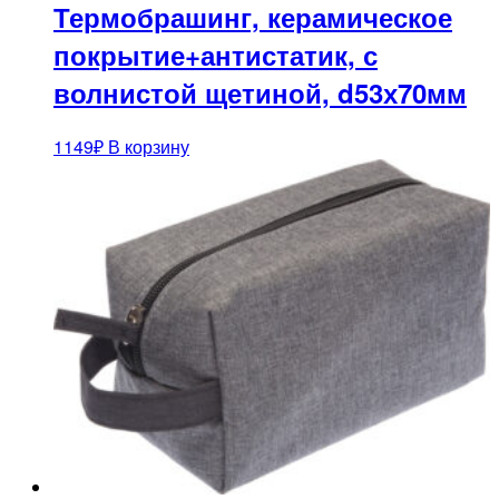
Термобрашинг, керамическое
покрытие+антистатик, с
волнистой щетиной, d53х70мм
1149
₽
В корзину