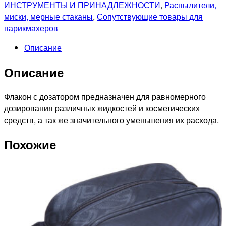
дозатором
ИНСТРУМЕНТЫ И ПРИНАДЛЕЖНОСТИ
,
Распылители,
зеленый
миски, мерные стаканы
,
Сопутствующие товары для
150мл
парикмахеров
Описание
Описание
Флакон с дозатором предназначен для равномерного
дозирования различных жидкостей и косметических
средств, а так же значительного уменьшения их расхода.
Похожие