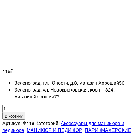
119
₽
Зеленоград, пл. Юности, д.3, магазин Хороший
56
Зеленоград, ул. Новокрюковская, корп. 1824,
магазин Хороший
73
Количество
товара
В корзину
Флакон
Артикул:
Ф119
Категорий:
Аксессуары для маникюра и
с
педикюра
,
МАНИКЮР И ПЕДИКЮР
,
ПАРИКМАХЕРСКИЕ