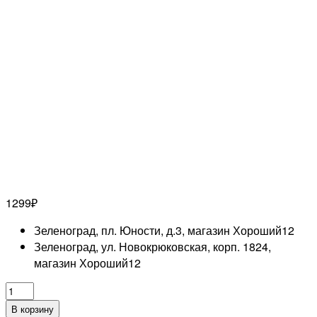
1299
₽
Зеленоград, пл. Юности, д.3, магазин Хороший
12
Зеленоград, ул. Новокрюковская, корп. 1824,
магазин Хороший
12
Количество
товара
В корзину