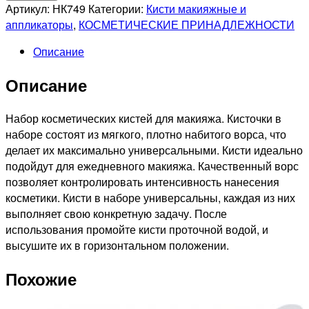
Набор
Артикул:
НК749
Категории:
Кисти макияжные и
макияжных
аппликаторы
,
КОСМЕТИЧЕСКИЕ ПРИНАДЛЕЖНОСТИ
кистей
Описание
в
бархатном
Описание
чехле
6пр.
Набор косметических кистей для макияжа. Кисточки в
наборе состоят из мягкого, плотно набитого ворса, что
делает их максимально универсальными. Кисти идеально
подойдут для ежедневного макияжа. Качественный ворс
позволяет контролировать интенсивность нанесения
косметики. Кисти в наборе универсальны, каждая из них
выполняет свою конкретную задачу. После
использования промойте кисти проточной водой, и
высушите их в горизонтальном положении.
Похожие