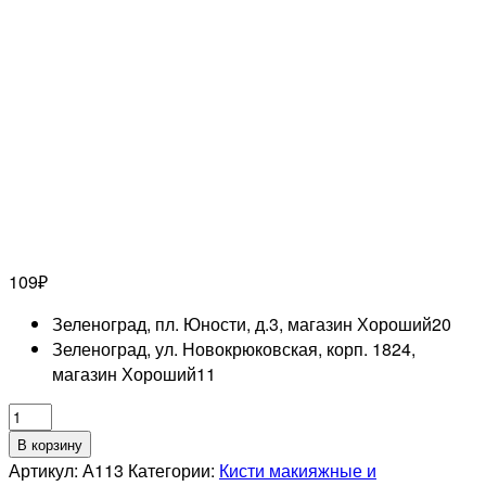
109
₽
Зеленоград, пл. Юности, д.3, магазин Хороший
20
Зеленоград, ул. Новокрюковская, корп. 1824,
магазин Хороший
11
Количество
товара
В корзину
Кисть
Артикул:
А113
Категории:
Кисти макияжные и