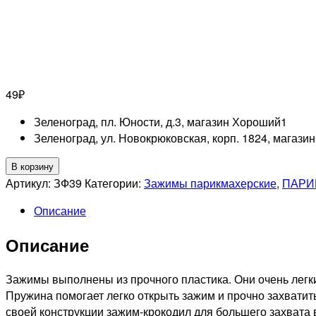
49
₽
Зеленоград, пл. Юности, д.3, магазин Хороший
1
Зеленоград, ул. Новокрюковская, корп. 1824, магази
Количество
В корзину
товара
Артикул:
ЗФ39
Категории:
Зажимы парикмахерские
,
ПАРИ
Зажим
Описание
для
волос
Описание
фиолетовый
Зажимы выполнены из прочного пластика. Они очень легк
Пружина помогает легко открыть зажим и прочно захватит
своей конструкции зажим-крокодил для большего захвата 