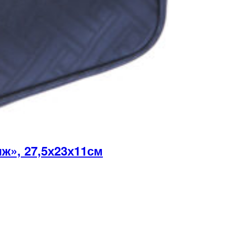
», 27,5х23х11см