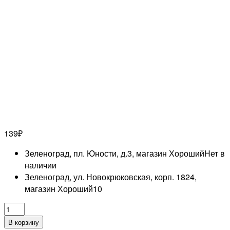
139
₽
Зеленоград, пл. Юности, д.3, магазин Хороший
Нет в
наличии
Зеленоград, ул. Новокрюковская, корп. 1824,
магазин Хороший
10
Количество
товара
В корзину