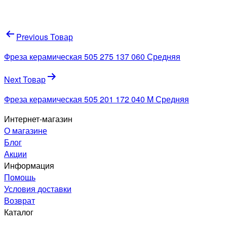
Навигация
Previous Товар
по
Фреза керамическая 505 275 137 060 Средняя
записям
Next Товар
Фреза керамическая 505 201 172 040 M Средняя
Интернет-магазин
О магазине
Блог
Акции
Информация
Помощь
Условия доставки
Возврат
Каталог