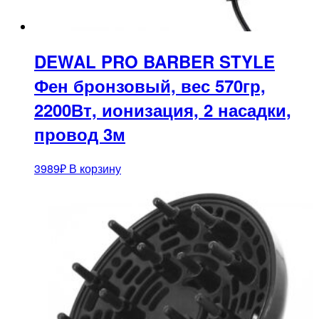
DEWAL PRO BARBER STYLE
Фен бронзовый, вес 570гр,
2200Вт, ионизация, 2 насадки,
провод 3м
3989
₽
В корзину